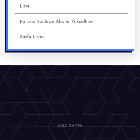
Liste
Parasız Youtube Abone Yükseltme
Sayfa Listesi
ANA SAYFA