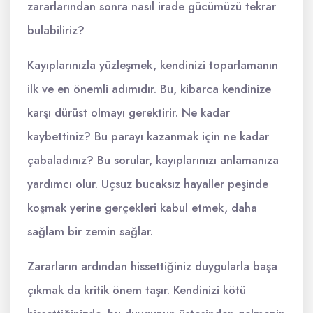
zararlarından sonra nasıl irade gücümüzü tekrar
bulabiliriz?
Kayıplarınızla yüzleşmek, kendinizi toparlamanın
ilk ve en önemli adımıdır. Bu, kibarca kendinize
karşı dürüst olmayı gerektirir. Ne kadar
kaybettiniz? Bu parayı kazanmak için ne kadar
çabaladınız? Bu sorular, kayıplarınızı anlamanıza
yardımcı olur. Uçsuz bucaksız hayaller peşinde
koşmak yerine gerçekleri kabul etmek, daha
sağlam bir zemin sağlar.
Zararların ardından hissettiğiniz duygularla başa
çıkmak da kritik önem taşır. Kendinizi kötü