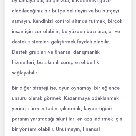
oynamaya başladığınızda, kaybetmeyi göze
alabileceğiniz bir bütçe belirleyin ve bu bütçeyi
aşmayın. Kendinizi kontrol altında tutmak, birçok
insan için zor olabilir; bu yüzden bazı araçlar ve
destek sistemleri geliştirmek faydalı olabilir.
Destek grupları ve finansal danışmanlık
hizmetleri, bu sıkıntılı süreçte rehberlik
sağlayabilir.
Bir diğer strateji ise, oyun oynamayı bir eğlence
unsuru olarak görmek. Kazanmaya odaklanmak
yerine, sürecin tadını çıkarmak, kaybettiğiniz
paranın yaratacağı sıkıntıları en aza indirmek için
bir yöntem olabilir. Unutmayın, finansal