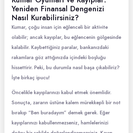
Yeniden Finansal Dengenizi
Nasıl Kurabilirsiniz?
Kumar, çoğu insan için eğlenceli bir aktivite
olabilir; ancak kayıplar, bu eğlencenin gölgesinde
kalabilir. Kaybettiğiniz paralar, bankanızdaki
rakamlara göz attığınızda içindeki boşluğu
hissettirir. Peki, bu durumla nasıl başa çıkabiliriz?
İşte birkaç ipucu!
Öncelikle kayıplarınızı kabul etmek önemlidir.
Sonuçta, zararın üstüne kalem mürekkepli bir not
bırakıp “Ben buradayım” demek gerek. Eğer
kayıplarınızı kabullenmezseniz, hamlelerinizi
doğru bir şekilde değerlendiremezsiniz. Kayıp