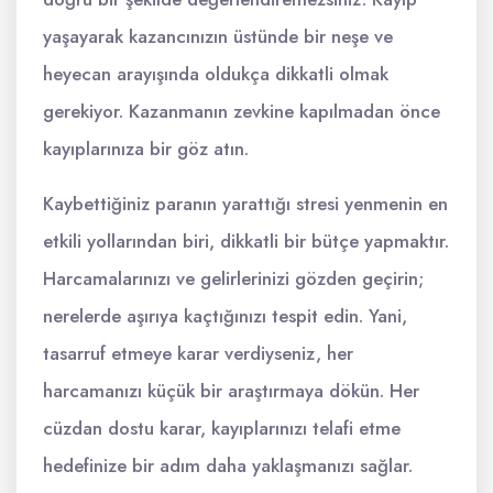
yaşayarak kazancınızın üstünde bir neşe ve
heyecan arayışında oldukça dikkatli olmak
gerekiyor. Kazanmanın zevkine kapılmadan önce
kayıplarınıza bir göz atın.
Kaybettiğiniz paranın yarattığı stresi yenmenin en
etkili yollarından biri, dikkatli bir bütçe yapmaktır.
Harcamalarınızı ve gelirlerinizi gözden geçirin;
nerelerde aşırıya kaçtığınızı tespit edin. Yani,
tasarruf etmeye karar verdiyseniz, her
harcamanızı küçük bir araştırmaya dökün. Her
cüzdan dostu karar, kayıplarınızı telafi etme
hedefinize bir adım daha yaklaşmanızı sağlar.