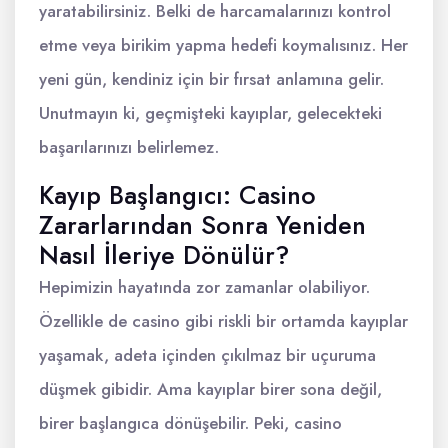
yaratabilirsiniz. Belki de harcamalarınızı kontrol
etme veya birikim yapma hedefi koymalısınız. Her
yeni gün, kendiniz için bir fırsat anlamına gelir.
Unutmayın ki, geçmişteki kayıplar, gelecekteki
başarılarınızı belirlemez.
Kayıp Başlangıcı: Casino
Zararlarından Sonra Yeniden
Nasıl İleriye Dönülür?
Hepimizin hayatında zor zamanlar olabiliyor.
Özellikle de casino gibi riskli bir ortamda kayıplar
yaşamak, adeta içinden çıkılmaz bir uçuruma
düşmek gibidir. Ama kayıplar birer sona değil,
birer başlangıca dönüşebilir. Peki, casino