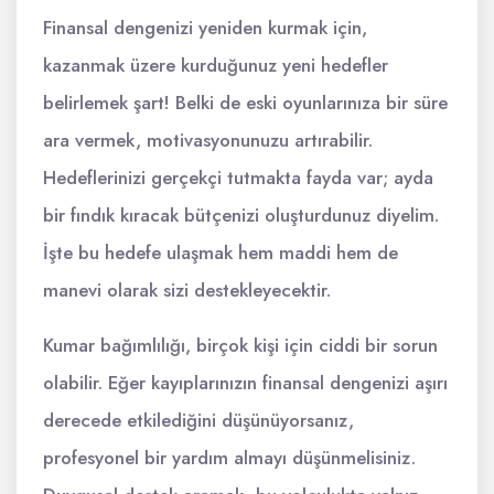
Finansal dengenizi yeniden kurmak için,
kazanmak üzere kurduğunuz yeni hedefler
belirlemek şart! Belki de eski oyunlarınıza bir süre
ara vermek, motivasyonunuzu artırabilir.
Hedeflerinizi gerçekçi tutmakta fayda var; ayda
bir fındık kıracak bütçenizi oluşturdunuz diyelim.
İşte bu hedefe ulaşmak hem maddi hem de
manevi olarak sizi destekleyecektir.
Kumar bağımlılığı, birçok kişi için ciddi bir sorun
olabilir. Eğer kayıplarınızın finansal dengenizi aşırı
derecede etkilediğini düşünüyorsanız,
profesyonel bir yardım almayı düşünmelisiniz.