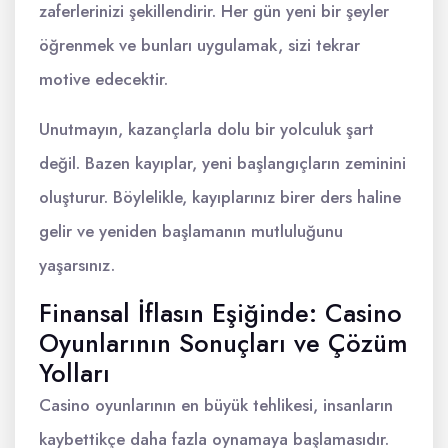
zaferlerinizi şekillendirir. Her gün yeni bir şeyler
öğrenmek ve bunları uygulamak, sizi tekrar
motive edecektir.
Unutmayın, kazançlarla dolu bir yolculuk şart
değil. Bazen kayıplar, yeni başlangıçların zeminini
oluşturur. Böylelikle, kayıplarınız birer ders haline
gelir ve yeniden başlamanın mutluluğunu
yaşarsınız.
Finansal İflasın Eşiğinde: Casino
Oyunlarının Sonuçları ve Çözüm
Yolları
Casino oyunlarının en büyük tehlikesi, insanların
kaybettikçe daha fazla oynamaya başlamasıdır.