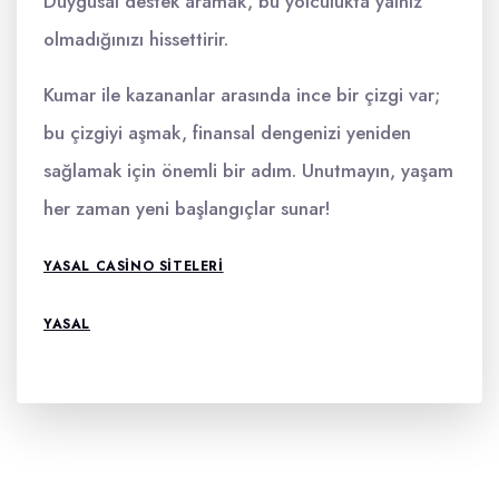
Duygusal destek aramak, bu yolculukta yalnız
olmadığınızı hissettirir.
Kumar ile kazananlar arasında ince bir çizgi var;
bu çizgiyi aşmak, finansal dengenizi yeniden
sağlamak için önemli bir adım. Unutmayın, yaşam
her zaman yeni başlangıçlar sunar!
YASAL CASINO SITELERI
YASAL