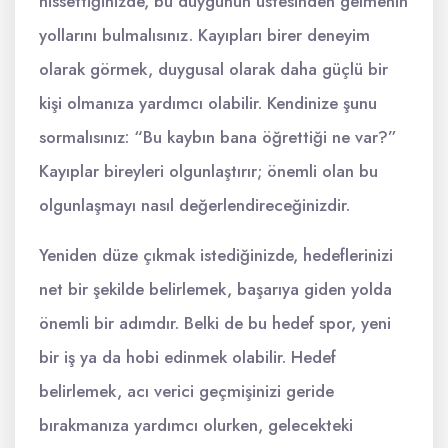
hissettiğinizde, bu duygunun üstesinden gelmenin
yollarını bulmalısınız. Kayıpları birer deneyim
olarak görmek, duygusal olarak daha güçlü bir
kişi olmanıza yardımcı olabilir. Kendinize şunu
sormalısınız: “Bu kaybın bana öğrettiği ne var?”
Kayıplar bireyleri olgunlaştırır; önemli olan bu
olgunlaşmayı nasıl değerlendireceğinizdir.
Yeniden düze çıkmak istediğinizde, hedeflerinizi
net bir şekilde belirlemek, başarıya giden yolda
önemli bir adımdır. Belki de bu hedef spor, yeni
bir iş ya da hobi edinmek olabilir. Hedef
belirlemek, acı verici geçmişinizi geride
bırakmanıza yardımcı olurken, gelecekteki