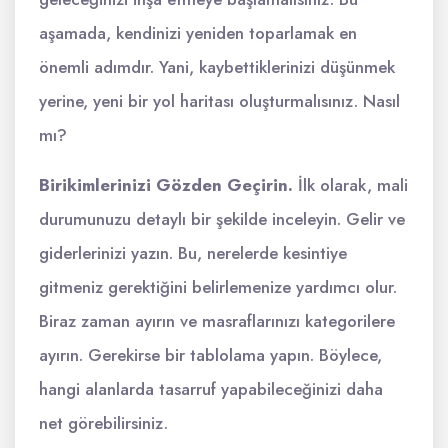
aşamada, kendinizi yeniden toparlamak en
önemli adımdır. Yani, kaybettiklerinizi düşünmek
yerine, yeni bir yol haritası oluşturmalısınız. Nasıl
mı?
Birikimlerinizi Gözden Geçirin.
İlk olarak, mali
durumunuzu detaylı bir şekilde inceleyin. Gelir ve
giderlerinizi yazın. Bu, nerelerde kesintiye
gitmeniz gerektiğini belirlemenize yardımcı olur.
Biraz zaman ayırın ve masraflarınızı kategorilere
ayırın. Gerekirse bir tablolama yapın. Böylece,
hangi alanlarda tasarruf yapabileceğinizi daha
net görebilirsiniz.