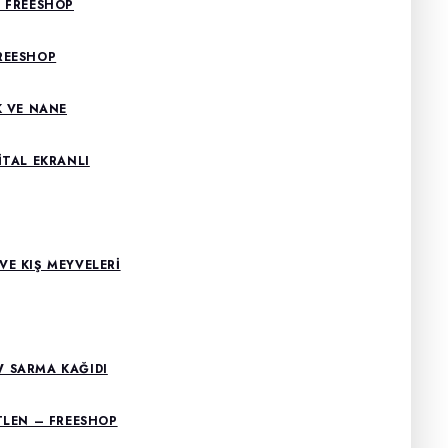
O FREESHOP
REESHOP
K VE NANE
ITAL EKRANLI
E KIŞ MEYVELERI
 SARMA KAĞIDI
TLEN – FREESHOP