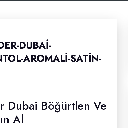
ER-DUBAI-
TOL-AROMALI-SATIN-
r Dubai Böğürtlen Ve
ın Al