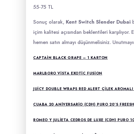
55-75 TL
Sonuç olarak,
Kent Switch Slender Dubai
b
içim kalitesi açısından beklentileri karşılıyor
hemen satın almayı düşünmelisiniz. Unutmayın,
CAPTAIN BLACK GRAPE – 1 KARTON
MARLBORO VISTA EXOTIC FUSION
JUICY DOUBLE WRAPS RED ALERT ÇILEK AROMALI
CUABA 20 ANIVERSARIO (CDH) PURO 20’S FREES
ROMEO Y JULIETA CEDROS DE LUXE (CDH) PURO 1