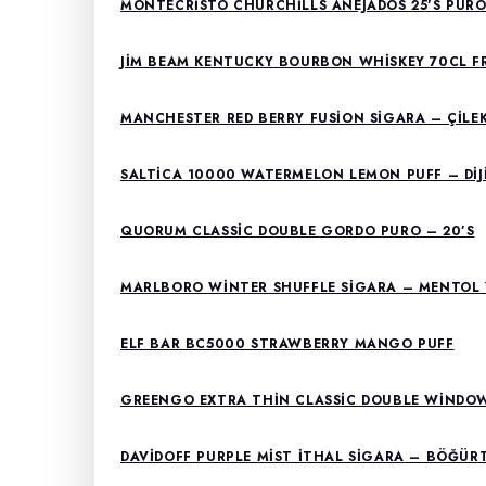
MONTECRISTO CHURCHILLS AÑEJADOS 25’S PUR
JIM BEAM KENTUCKY BOURBON WHISKEY 70CL F
MANCHESTER RED BERRY FUSION SIGARA – ÇILE
SALTICA 10000 WATERMELON LEMON PUFF – DIJ
QUORUM CLASSIC DOUBLE GORDO PURO – 20’S
MARLBORO WINTER SHUFFLE SIGARA – MENTOL V
ELF BAR BC5000 STRAWBERRY MANGO PUFF
GREENGO EXTRA THIN CLASSIC DOUBLE WINDOW
DAVIDOFF PURPLE MIST İTHAL SIGARA – BÖĞÜR