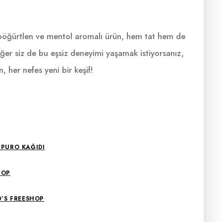
öğürtlen ve mentol aromalı ürün, hem tat hem de
. Eğer siz de bu eşsiz deneyimi yaşamak istiyorsanız,
 her nefes yeni bir keşif!
 PURO KAĞIDI
HOP
0’S FREESHOP