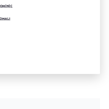
DOMİNİC
ROMALI