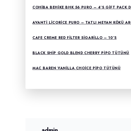
COHIBA BEHIKE BHK 56 PURO – 4’S GIFT PACK 
AVANTI LICORICE PURO – TATLI MEYAN KÖKÜ A
CAFE CREME RED FILTER SIGARILLO – 10’S
BLACK SHIP GOLD BLEND CHERRY PIPO TÜTÜNÜ
MAC BAREN VANILLA CHOICE PIPO TÜTÜNÜ
admin