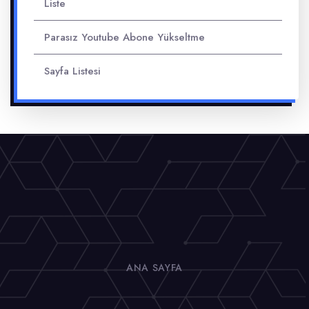
Liste
Parasız Youtube Abone Yükseltme
Sayfa Listesi
ANA SAYFA