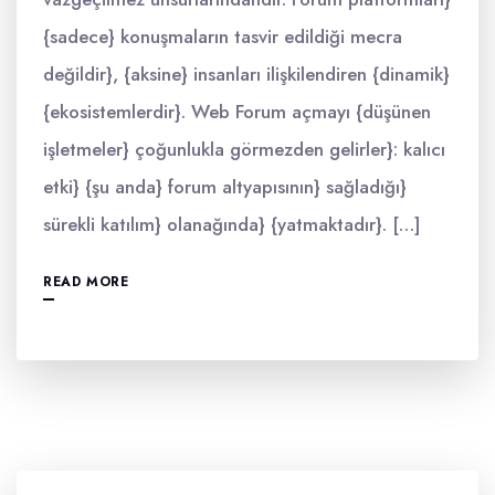
{sadece} konuşmaların tasvir edildiği mecra
değildir}, {aksine} insanları ilişkilendiren {dinamik}
{ekosistemlerdir}. Web Forum açmayı {düşünen
işletmeler} çoğunlukla görmezden gelirler}: kalıcı
etki} {şu anda} forum altyapısının} sağladığı}
sürekli katılım} olanağında} {yatmaktadır}. […]
READ MORE