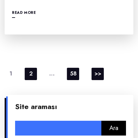
READ MORE
Yazı
sayfalaması
1
…
2
58
>>
Site araması
Arama: