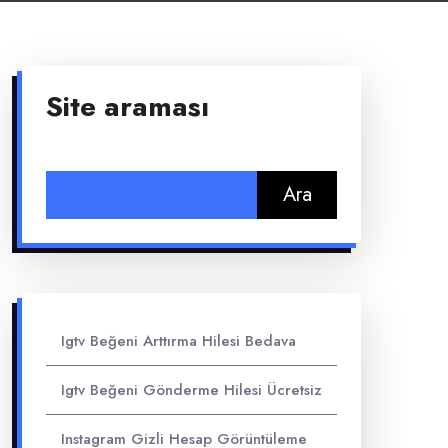
Site araması
Arama:
Igtv Beğeni Arttırma Hilesi Bedava
Igtv Beğeni Gönderme Hilesi Ücretsiz
Instagram Gizli Hesap Görüntüleme