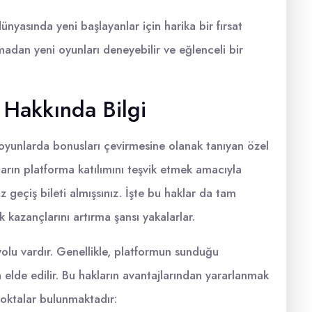
yasında yeni başlayanlar için harika bir fırsat
lmadan yeni oyunları deneyebilir ve eğlenceli bir
 Hakkında Bilgi
i oyunlarda bonusları çevirmesine olanak tanıyan özel
ıcıların platforma katılımını teşvik etmek amacıyla
z geçiş bileti almışsınız. İşte bu haklar da tam
k kazançlarını artırma şansı yakalarlar.
olu vardır. Genellikle, platformun sunduğu
a elde edilir. Bu hakların avantajlarından yararlanmak
noktalar bulunmaktadır: