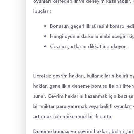
oyunları keşfedebilir ve deneyim kazanabilir. P
ipuçları:
Bonusun geçerlilik süresini kontrol edi
Hangi oyunlarda kullanılabileceğini ö
Çevrim şartlarını dikkatlice okuyun.
Ücretsiz çevrim hakları, kullanıcıların belirli
haklar, genellikle deneme bonusu ile birlikte v
sunar. Çevrim haklarını kazanmak için bazı şart
bir miktar para yatırmak veya belirli oyunları 
artırmak için mükemmel bir fırsattır.
Deneme bonusu ve çevrim hakları, belirli şartla