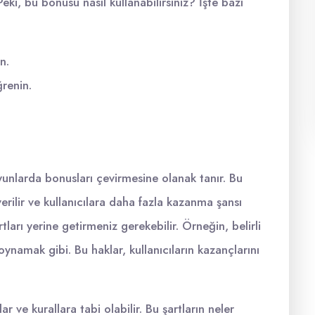
eki, bu bonusu nasıl kullanabilirsiniz? İşte bazı
n.
ğrenin.
 oyunlarda bonusları çevirmesine olanak tanır. Bu
erilir ve kullanıcılara daha fazla kazanma şansı
ları yerine getirmeniz gerekebilir. Örneğin, belirli
oynamak gibi. Bu haklar, kullanıcıların kazançlarını
r ve kurallara tabi olabilir. Bu şartların neler