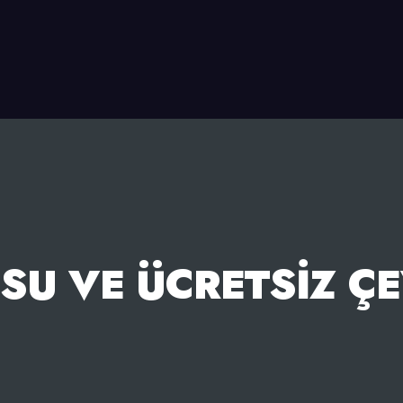
U VE ÜCRETSIZ Ç