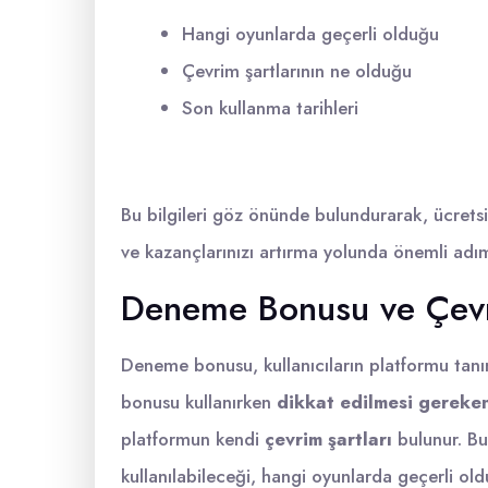
Hangi oyunlarda geçerli olduğu
Çevrim şartlarının ne olduğu
Son kullanma tarihleri
Bu bilgileri göz önünde bulundurarak, ücretsiz
ve kazançlarınızı artırma yolunda önemli adıml
Deneme Bonusu ve Çevr
Deneme bonusu, kullanıcıların platformu tanım
bonusu kullanırken
dikkat edilmesi gereken
platformun kendi
çevrim şartları
bulunur. Bu
kullanılabileceği, hangi oyunlarda geçerli old