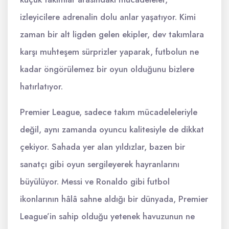
izleyicilere adrenalin dolu anlar yaşatıyor. Kimi
zaman bir alt ligden gelen ekipler, dev takımlara
karşı muhteşem sürprizler yaparak, futbolun ne
kadar öngörülemez bir oyun olduğunu bizlere
hatırlatıyor.
Premier League, sadece takım mücadeleleriyle
değil, aynı zamanda oyuncu kalitesiyle de dikkat
çekiyor. Sahada yer alan yıldızlar, bazen bir
sanatçı gibi oyun sergileyerek hayranlarını
büyülüyor. Messi ve Ronaldo gibi futbol
ikonlarının hâlâ sahne aldığı bir dünyada, Premier
League’in sahip olduğu yetenek havuzunun ne