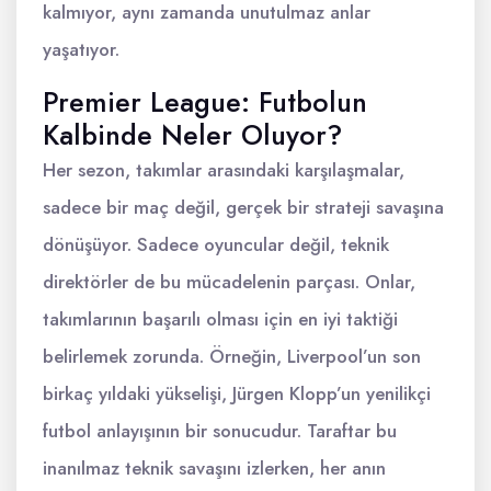
kalmıyor, aynı zamanda unutulmaz anlar
yaşatıyor.
Premier League: Futbolun
Kalbinde Neler Oluyor?
Her sezon, takımlar arasındaki karşılaşmalar,
sadece bir maç değil, gerçek bir strateji savaşına
dönüşüyor. Sadece oyuncular değil, teknik
direktörler de bu mücadelenin parçası. Onlar,
takımlarının başarılı olması için en iyi taktiği
belirlemek zorunda. Örneğin, Liverpool’un son
birkaç yıldaki yükselişi, Jürgen Klopp’un yenilikçi
futbol anlayışının bir sonucudur. Taraftar bu
inanılmaz teknik savaşını izlerken, her anın