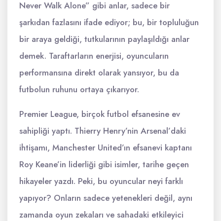
Never Walk Alone” gibi anlar, sadece bir
şarkıdan fazlasını ifade ediyor; bu, bir topluluğun
bir araya geldiği, tutkularının paylaşıldığı anlar
demek. Taraftarların enerjisi, oyuncuların
performansına direkt olarak yansıyor, bu da
futbolun ruhunu ortaya çıkarıyor.
Premier League, birçok futbol efsanesine ev
sahipliği yaptı. Thierry Henry’nin Arsenal’daki
ihtişamı, Manchester United’ın efsanevi kaptanı
Roy Keane’in liderliği gibi isimler, tarihe geçen
hikayeler yazdı. Peki, bu oyuncular neyi farklı
yapıyor? Onların sadece yetenekleri değil, aynı
zamanda oyun zekaları ve sahadaki etkileyici