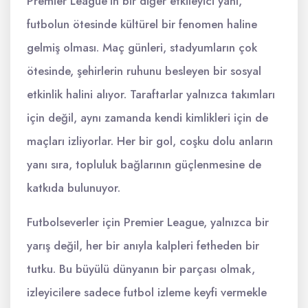
Premier League’in bir diğer etkileyici yanı,
futbolun ötesinde kültürel bir fenomen haline
gelmiş olması. Maç günleri, stadyumların çok
ötesinde, şehirlerin ruhunu besleyen bir sosyal
etkinlik halini alıyor. Taraftarlar yalnızca takımları
için değil, aynı zamanda kendi kimlikleri için de
maçları izliyorlar. Her bir gol, coşku dolu anların
yanı sıra, topluluk bağlarının güçlenmesine de
katkıda bulunuyor.
Futbolseverler için Premier League, yalnızca bir
yarış değil, her bir anıyla kalpleri fetheden bir
tutku. Bu büyülü dünyanın bir parçası olmak,
izleyicilere sadece futbol izleme keyfi vermekle