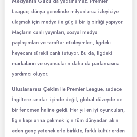
Medyanın Gücü
da yadsınamaz. Premier
League, dünya genelinde milyonlarca izleyiciye
ulaşmak için medya ile güçlü bir iş birliği yapıyor.
Maçların canlı yayınları, sosyal medya
paylaşımları ve taraftar etkileşimleri, ligdeki
heyecanı sürekli canlı tutuyor. Bu da, ligdeki
markaların ve oyuncuların daha da parlamasına
yardımcı oluyor.
Uluslararası Çekim
ile Premier League, sadece
İngiltere sınırları içinde değil, global düzeyde de
bir fenomen haline geldi. Her yıl en iyi oyuncuları,
ligin kapılarına çekmek için tüm dünyadan akın
eden genç yeteneklerle birlikte, farklı kültürlerden