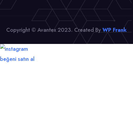
Copyright © Avantex 2023. Created By
WP Frank