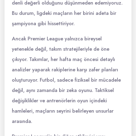
denli değerli olduğunu düşünmeden edemiyoruz.
Bu durum, ligdeki maçların her birini adeta bir
şampiyona gibi hissettiriyor.
Ancak Premier League yalnızca bireysel
yetenekle değil, takım stratejileriyle de öne
çıkıyor. Takımlar, her hafta maç öncesi detaylı
analizler yaparak rakiplerine karşı zafer planları
oluşturuyor. Futbol, sadece fiziksel bir mücadele
değil, aynı zamanda bir zeka oyunu. Taktiksel
değişiklikler ve antrenörlerin oyun içindeki
hamleleri, maçların seyrini belirleyen unsurlar
arasında.