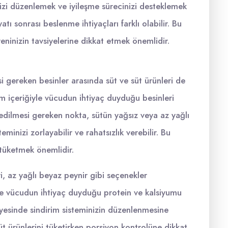
izi düzenlemek ve iyileşme sürecinizi desteklemek
tı sonrası beslenme ihtiyaçları farklı olabilir. Bu
eninizin tavsiyelerine dikkat etmek önemlidir.
i gereken besinler arasında süt ve süt ürünleri de
m içeriğiyle vücudun ihtiyaç duyduğu besinleri
edilmesi gereken nokta, sütün yağsız veya az yağlı
teminizi zorlayabilir ve rahatsızlık verebilir. Bu
 tüketmek önemlidir.
ri, az yağlı beyaz peynir gibi seçenekler
 ve vücudun ihtiyaç duyduğu protein ve kalsiyumu
ayesinde sindirim sisteminizin düzenlenmesine
üt ürünlerini tüketirken porsiyon kontrolüne dikkat