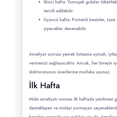
İkinci hafta: Yumuşak gıdalar tüketileb
tercih edilebilir.
Üçüncü hafta: Proteinli besinler, taze 
yiyecekler denenebilir.
Ameliyat sonrası yemek listesine uymak, iyileşm
vermenizi sağlayacaktır. Ancak, her bireyin iyi
doktorunuzun önerilerine mutlaka uyunuz.
İlk Hafta
Mide ameliyatı sonrası ilk haftada yenilmesi g
destekleyen ve mideyi yormayan seçeneklerdi
besinler arasında sıvı gıdalar yer alır. Ameliy