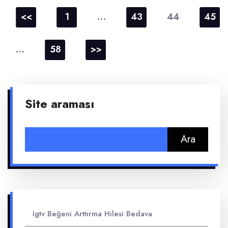
Yazı
sayfalaması
…
44
<<
1
43
45
…
58
>>
Site araması
Arama:
Igtv Beğeni Arttırma Hilesi Bedava