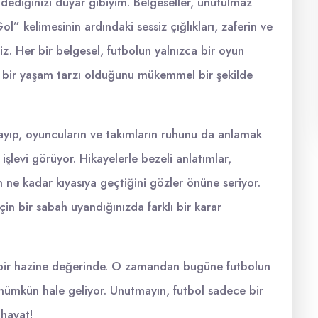
dediğinizi duyar gibiyim. Belgeseller, unutulmaz
ol” kelimesinin ardındaki sessiz çığlıkları, zaferin ve
iz. Her bir belgesel, futbolun yalnızca bir oyun
u bir yaşam tarzı olduğunu mükemmel bir şekilde
ayıp, oyuncuların ve takımların ruhunu da anlamak
işlevi görüyor. Hikayelerle bezeli anlatımlar,
n ne kadar kıyasıya geçtiğini gözler önüne seriyor.
çin bir sabah uyandığınızda farklı bir karar
ta bir hazine değerinde. O zamandan bugüne futbolun
mümkün hale geliyor. Unutmayın, futbol sadece bir
 hayat!