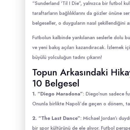
“Sunderland 'Til I Die”, yalnızca bir futbol k
taraftarların bağlılıklarını da gözler önüne se
belgeseller, o duyguların nasıl şekillendiğini
Futbolun kalbinde yankılanan seslerle dolu bu
ve yeni bakış açıları kazandıracak. İzlemek i
büyülü yolculuğun tadını çıkarın!
Topun Arkasındaki Hikay
10 Belgesel
1. “Diego Maradona”
: Diego’nun sadece fut
Onunla birlikte Napoli’de geçen o dönem, takı
2. “The Last Dance”
: Michael Jordan’ı duy
bir spor kültürünü de ele alıyor. Futbol pers