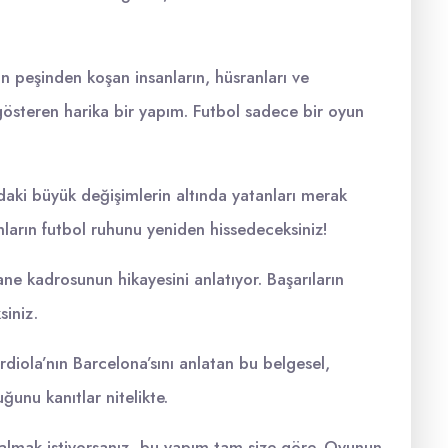
nın peşinden koşan insanların, hüsranları ve
 gösteren harika bir yapım. Futbol sadece bir oyun
ındaki büyük değişimlerin altında yatanları merak
arın futbol ruhunu yeniden hissedeceksiniz!
ne kadrosunun hikayesini anlatıyor. Başarıların
siniz.
diola’nın Barcelona’sını anlatan bu belgesel,
ğunu kanıtlar nitelikte.
dalmak istiyorsanız, bu yapım tam size göre. Oyunun