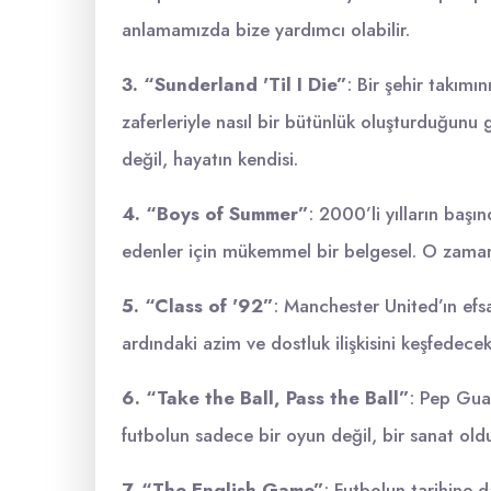
anlamamızda bize yardımcı olabilir.
3. “Sunderland 'Til I Die”
: Bir şehir takımı
zaferleriyle nasıl bir bütünlük oluşturduğunu
değil, hayatın kendisi.
4. “Boys of Summer”
: 2000’li yılların baş
edenler için mükemmel bir belgesel. O zamanl
5. “Class of '92”
: Manchester United’ın efsa
ardındaki azim ve dostluk ilişkisini keşfedecek
6. “Take the Ball, Pass the Ball”
: Pep Guar
futbolun sadece bir oyun değil, bir sanat oldu
7. “The English Game”
: Futbolun tarihine 