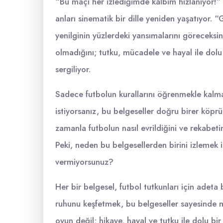
“Bu maçı her izlediğimde kalbim hızlanıyor!” 
anları sinematik bir dille yeniden yaşatıyor. “G
yenilginin yüzlerdeki yansımalarını göreceksin
olmadığını; tutku, mücadele ve hayal ile dol
sergiliyor.
Sadece futbolun kurallarını öğrenmekle kalm
istiyorsanız, bu belgeseller doğru birer köprü 
zamanla futbolun nasıl evrildiğini ve rekabeti
Peki, neden bu belgesellerden birini izlemek i
vermiyorsunuz?
Her bir belgesel, futbol tutkunları için ade
ruhunu keşfetmek, bu belgeseller sayesinde 
oyun değil; hikaye, hayal ve tutku ile dolu bir