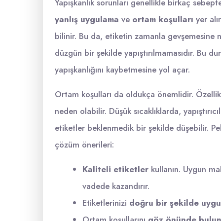
Yapışkanlık sorunları genellikle birkaç sebep
yanlış uygulama
ve
ortam koşulları
yer alır
bilinir. Bu da, etiketin zamanla gevşemesine n
düzgün bir şekilde yapıştırılmamasıdır. Bu du
yapışkanlığını kaybetmesine yol açar.
Ortam koşulları da oldukça önemlidir. Özelli
neden olabilir. Düşük sıcaklıklarda, yapıştırıc
etiketler beklenmedik bir şekilde düşebilir. Pek
çözüm önerileri:
Kaliteli etiketler
kullanın. Uygun mali
vadede kazandırır.
Etiketlerinizi
doğru bir şekilde uygu
Ortam koşullarını
göz önünde bulu