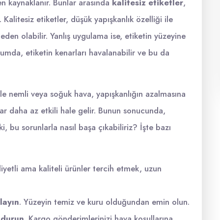
ten kaynaklanır. Bunlar arasında
kalitesiz etiketler
,
. Kalitesiz etiketler, düşük yapışkanlık özelliği ile
eden olabilir. Yanlış uygulama ise, etiketin yüzeyine
rumda, etiketin kenarları havalanabilir ve bu da
kle nemli veya soğuk hava, yapışkanlığın azalmasına
ılar daha az etkili hale gelir. Bunun sonucunda,
i, bu sorunlarla nasıl başa çıkabiliriz? İşte bazı
yetli ama kaliteli ürünler tercih etmek, uzun
layın
. Yüzeyin temiz ve kuru olduğundan emin olun.
ndurun
. Kargo gönderimlerinizi hava koşullarına