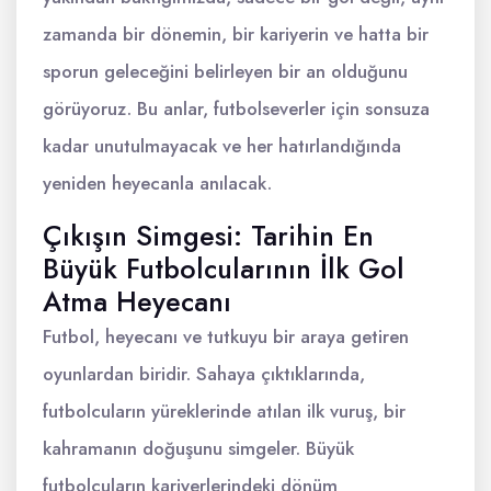
zamanda bir dönemin, bir kariyerin ve hatta bir
sporun geleceğini belirleyen bir an olduğunu
görüyoruz. Bu anlar, futbolseverler için sonsuza
kadar unutulmayacak ve her hatırlandığında
yeniden heyecanla anılacak.
Çıkışın Simgesi: Tarihin En
Büyük Futbolcularının İlk Gol
Atma Heyecanı
Futbol, heyecanı ve tutkuyu bir araya getiren
oyunlardan biridir. Sahaya çıktıklarında,
futbolcuların yüreklerinde atılan ilk vuruş, bir
kahramanın doğuşunu simgeler. Büyük
futbolcuların kariyerlerindeki dönüm