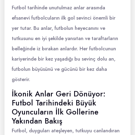
Futbol tarihinde unutulmaz anlar arasında
efsanevi futbolcuların ilk gol sevinci önemli bir
yer tutar. Bu anlar, futbolun heyecanını ve
tutkusunu en iyi şekilde yansıtan ve taraftarların
belleğinde iz bırakan anlardır. Her futbolcunun
kariyerinde bir kez yaşadığı bu sevinç dolu an,
futbolun büyüsünü ve gücünü bir kez daha
gösterir.
İkonik Anlar Geri Dönüyor:
Futbol Tarihindeki Büyük
Oyuncuların İlk Gollerine
Yakından Bakış
Futbol, duyguları ateşleyen, tutkuyu canlandıran