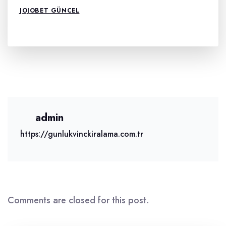
JOJOBET GÜNCEL
admin
https://gunlukvinckiralama.com.tr
Comments are closed for this post.