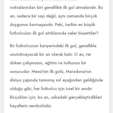
noktalarından biri genellikle ilk gol atmalarıdır. Bu
an, sadece bir sayı değil, aynı zamanda birçok
duygunun karmaşasıdır. Peki, tarihin en büyük
futbolcuları ilk gol attıklarında neler hissettiler?
Bir futbolcunun kariyerindeki ilk gol, genellikle
unutulmayacak bir an olarak kalır. O an, ter
döken çalışmanın, eğitim ve tutkunun bir
sonucudur. Messi'nin ilk golü, Maradona'nın
dünya çapında tanınmış sol ayağından geldiğinde
olduğu gibi, her futbolcu için özel bir anıdır.
Birçokları için, bu an, sahadaki gerçekleştirdikleri
hayallerin sembolüdür.