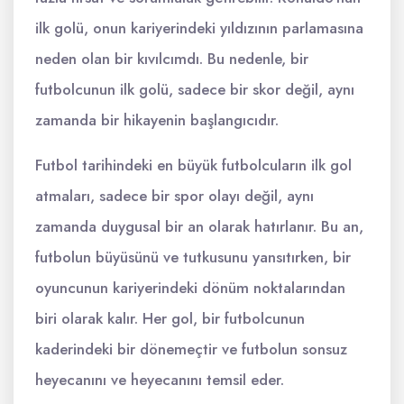
ilk golü, onun kariyerindeki yıldızının parlamasına
neden olan bir kıvılcımdı. Bu nedenle, bir
futbolcunun ilk golü, sadece bir skor değil, aynı
zamanda bir hikayenin başlangıcıdır.
Futbol tarihindeki en büyük futbolcuların ilk gol
atmaları, sadece bir spor olayı değil, aynı
zamanda duygusal bir an olarak hatırlanır. Bu an,
futbolun büyüsünü ve tutkusunu yansıtırken, bir
oyuncunun kariyerindeki dönüm noktalarından
biri olarak kalır. Her gol, bir futbolcunun
kaderindeki bir dönemeçtir ve futbolun sonsuz
heyecanını ve heyecanını temsil eder.