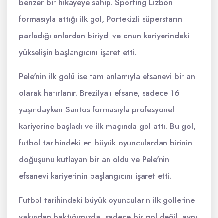
benzer bir hikayeye sahip. Sporting Lizbon
formasıyla attığı ilk gol, Portekizli süperstarın
parladığı anlardan biriydi ve onun kariyerindeki
yükselişin başlangıcını işaret etti.
Pele'nin ilk golü ise tam anlamıyla efsanevi bir an
olarak hatırlanır. Brezilyalı efsane, sadece 16
yaşındayken Santos formasıyla profesyonel
kariyerine başladı ve ilk maçında gol attı. Bu gol,
futbol tarihindeki en büyük oyunculardan birinin
doğuşunu kutlayan bir an oldu ve Pele'nin
efsanevi kariyerinin başlangıcını işaret etti.
Futbol tarihindeki büyük oyuncuların ilk gollerine
yakından baktığımızda, sadece bir gol değil, aynı